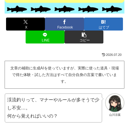
X
Facebook
はてブ
LINE
コピー
2026.07.20
文章の補助に生成AIを使っていますが、実際に使った道具・現場
で得た体験・試した方法はすべて自分自身の言葉で書いていま
す。
渓流釣りって、マナーやルールが多そうで少
し不安…。
山川涼葉
何から覚えればいいの？