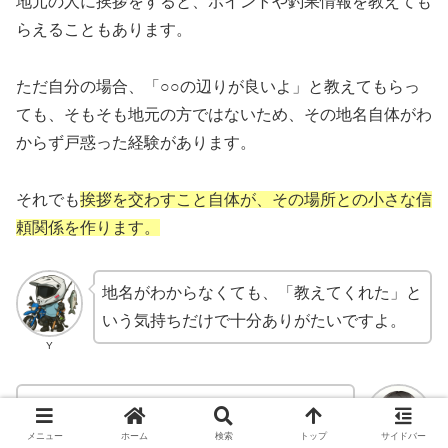
地元の人に挨拶をすると、ポイントや釣果情報を教えても
らえることもあります。
ただ自分の場合、「○○の辺りが良いよ」と教えてもらっ
ても、そもそも地元の方ではないため、その地名自体がわ
からず戸惑った経験があります。
それでも
挨拶を交わすこと自体が、その場所との小さな信
頼関係を作ります。
地名がわからなくても、「教えてくれた」と
いう気持ちだけで十分ありがたいですよ。
Y
そういう小さなやり取りが、なんだか渓流釣
りらしいわね。
メニュー
ホーム
検索
トップ
サイドバー