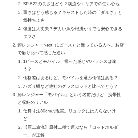
SP-522の長さはどう？渓流やエリアでの使い心地
重さはどう感じる？キャストした時の「ダルさ」と
気持ちよさ
強度は大丈夫？デカい魚や根掛かりでも安心できる
タフさ
鱒レンジャーNext（1ピース）と迷っている人へ。お店
で触り比べて感じた違い
1ピースとモバイル、振った感じやバランスは違
う？
価格差はあるけど、モバイルを選ぶ価値はある？
バズり鱒など他社のグラスロッドと比べてどう？
鱒レンジャー「モバイル」という名前だけど…携帯性
と収納のリアル
仕舞寸法80cmの現実。リュックには入らないけ
ど…
【原二旅流】原付二種で運ぶなら「ロッドホルダ
ー」が正解