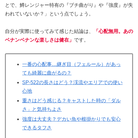
とで、鱒レンジャー特有の『ブチ曲がり』や『強度』が失
われていないか？」という点でしょう。
自分が実際に使ってみて感じた結論は、
「心配無用。あの
ベナンベナンな楽しさは健在」
です。
一番の心配事…継ぎ目（フェルール）があっ
ても綺麗に曲がるの？
SP-522の長さはどう？渓流やエリアでの使い
心地
重さはどう感じる？キャストした時の「ダル
さ」と気持ちよさ
強度は大丈夫？デカい魚や根掛かりでも安心
できるタフさ