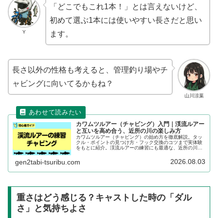
「どこでもこれ1本！」とは言えないけど、
初めて選ぶ1本には使いやすい長さだと思い
Y
ます。
長さ以外の性格も考えると、管理釣り場やチ
ャビングに向いてるかもね？
山川涼葉
カワムツルアー（チャビング）入門｜渓流ルアー
と互いを高め合う、近所の川の楽しみ方
カワムツルアー（チャビング）の始め方を徹底解説。タッ
クル・ポイントの見つけ方・フック交換のコツまで実体験
をもとに紹介。渓流ルアーの練習にも最適な、近所の川の
本気の楽しみ方。
2026.08.03
gen2tabi-tsuribu.com
重さはどう感じる？キャストした時の「ダル
さ」と気持ちよさ