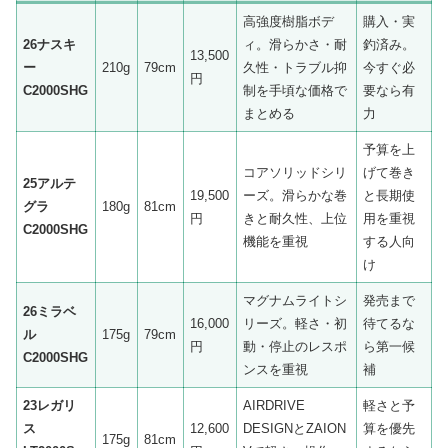
高強度樹脂ボデ
購入・実
26ナスキ
ィ。滑らかさ・耐
釣済み。
13,500
ー
210g
79cm
久性・トラブル抑
今すぐ必
円
C2000SHG
制を手頃な価格で
要なら有
まとめる
力
予算を上
コアソリッドシリ
げて巻き
25アルテ
19,500
ーズ。滑らかな巻
と長期使
グラ
180g
81cm
円
きと耐久性、上位
用を重視
C2000SHG
機能を重視
する人向
け
マグナムライトシ
発売まで
26ミラベ
16,000
リーズ。軽さ・初
待てるな
ル
175g
79cm
円
動・停止のレスポ
ら第一候
C2000SHG
ンスを重視
補
23レガリ
AIRDRIVE
軽さと予
ス
12,600
DESIGNとZAION
算を優先
175g
81cm