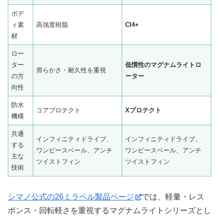
ボデ
ィ素
高強度樹脂
CI4+
材
ロー
ター
低慣性のマグナムライトロ
滑らかさ・耐久性を重視
の方
ーター
向性
防水
コアプロテクト
Xプロテクト
機構
共通
インフィニティドライブ、
インフィニティドライブ、
する
ワンピースベール、アンチ
ワンピースベール、アンチ
主な
ツイストフィン
ツイストフィン
技術
シマノ公式の26ミラベル製品ページ
では、軽量・レス
ポンス・回転軽さを重視するマグナムライトシリーズとし