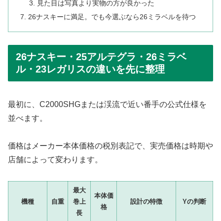
見た目は写真より実物の方が良かった
26ナスキーに満足。でも今選ぶなら26ミラベルを待つ
26ナスキー・25アルテグラ・26ミラベ
ル・23レガリスの違いを先に整理
最初に、C2000SHGまたは渓流で近い番手の公式仕様を
並べます。
価格はメーカー本体価格の税別表記で、実売価格は時期や
店舗によって変わります。
最大
本体価
機種
自重
巻上
設計の特徴
Yの判断
格
長