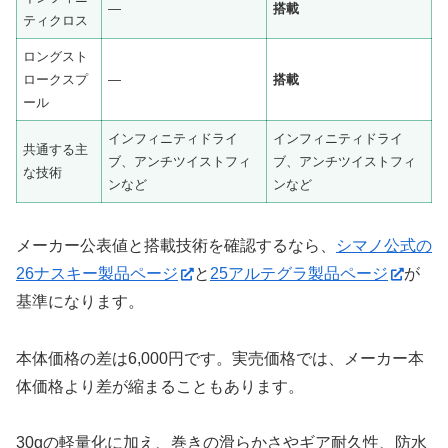
―
搭載
ティクロス
ロングスト
ロークスプ
―
搭載
ール
インフィニティドライ
インフィニティドライ
共通する主
ブ、アンチツイストフィ
ブ、アンチツイストフィ
な技術
ンなど
ンなど
メーカー公表値と搭載技術を確認するなら、
シマノ公式の
26ナスキー製品ページ
と
25アルテグラ製品ページ
が
基準になります。
本体価格の差は6,000円です。実売価格では、メーカー本
体価格より差が縮まることもあります。
30gの軽量化に加え、巻きの滑らかさやギア耐久性、防水