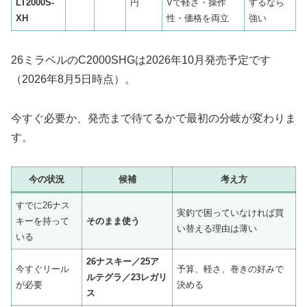
LT2000S-
円
Vで軽さ・操作
するなら
XH
性・価格を両立
強い
26ミラベルのC2000SHGは2026年10月発売予定です
（2026年8月5日時点）。
今すぐ必要か、発売まで待てるかで最初の分岐が変わりま
す。
今の状況
候補
考え方
すでに26ナス
実釣で困っていなければ買
キーを持って
そのまま使う
い替える理由は薄い
いる
26ナスキー／25ア
今すぐリール
予算、軽さ、巻きの好みで
ルテグラ／23レガリ
が必要
決める
ス